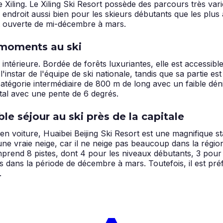
Xiling. Le Xiling Ski Resort possède des parcours très varié
bon endroit aussi bien pour les skieurs débutants que les plu
 est ouverte de mi-décembre à mars.
s moments au ski
 intérieure. Bordée de forêts luxuriantes, elle est accessib
l'instar de l'équipe de ski nationale, tandis que sa partie e
tégorie intermédiaire de 800 m de long avec un faible déni
tal avec une pente de 6 degrés.
le séjour au ski près de la capitale
 en voiture, Huaibei Beijing Ski Resort est une magnifique s
'une vraie neige, car il ne neige pas beaucoup dans la régi
omprend 8 pistes, dont 4 pour les niveaux débutants, 3 pour
rs dans la période de décembre à mars. Toutefois, il est pr
.