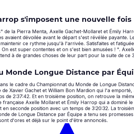
arrop s'imposent une nouvelle fois
s" de la Pierra Menta, Axelle Gachet-Mollaret et Émily Ha
les avaient dévoilée avant le départ s'est révélée payante.
intenir ce rythme jusqu'à l'arrivée. Satisfaites et fatiguées
e. On est super contentes et on s'est bien amusées ! ". Axel
end à de grandes choses de leur part pour la suite de ce 37
u Monde Longue Distance par Équ
 dans le cadre du Championnat du Monde de Longue Distance
de Xavier Gachet et William Bon Mardion qui l'a emporté, 
mps de 2:37:42. Et en troisième position, on retrouve la 
e française Axelle Mollaret et Émily Harrop qui a dominé l
t en seconde position avec un temps de 3:20:32. La troisièm
nde de Longue Distance par Équipe a tenu ses promesses et
sont d'ores et déjà sur le point d'être annoncés.