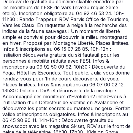
Découverte gratuite du domaine skiable encadrée par
les moniteurs de l'ESF de Vars (niveau requis 2ème
étoile). Inscription obligatoire au 04 92 46 53 24. 10h-
11h30 : Rando Trappeur. RDV Parvis Office de Tourisme,
Vars les Claux. En raquettes à neige à la recherche des
indices de la faune sauvages ! Un moment de liberté
simple et convivial pour découvrir le milieu montagnard
en hiver. Proposé par Montagne Liberté. Places limitées.
Infos & inscriptions au 06 15 07 28 85. 10h-12h :
Initiation découverte gratuite du ski fauteuil pour les
personnes à mobilité réduite avec l'ESI. Infos &
inscriptions au 09 92 50 09 92. 10h30 : Découverte du
Yoga, Hôtel les Escondus. Tout public. Julia vous donne
rendez-vous pour 1h de cours découverte du yoga.
Places limitées. Infos & inscriptions au 06 07 00 02 12.
13h30 : Initiation DVA et découverte de la nivologie.
Accompagné des moniteurs d'Evolution2 initiez-vous à
l'utilisation d'un Détecteur de Victime en Avalanche et
découvrez les petits secrets du manteau neigeux. Forfait
valide et inscriptions obligatoires. Infos & inscriptions au
06 45 90 90 11. 14h-16h : Découverte gratuite du
snowscoot avec les magasins Skiset, RDV sur le front de
neige de la télécabine. 16h30-17h30 : Kids on Snow,