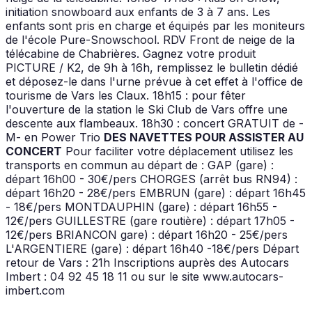
initiation snowboard aux enfants de 3 à 7 ans. Les
enfants sont pris en charge et équipés par les moniteurs
de l'école Pure-Snowschool. RDV Front de neige de la
télécabine de Chabrières. Gagnez votre produit
PICTURE / K2, de 9h à 16h, remplissez le bulletin dédié
et déposez-le dans l'urne prévue à cet effet à l'office de
tourisme de Vars les Claux. 18h15 : pour fêter
l'ouverture de la station le Ski Club de Vars offre une
descente aux flambeaux. 18h30 : concert GRATUIT de -
M- en Power Trio
DES NAVETTES POUR ASSISTER AU
CONCERT
Pour faciliter votre déplacement utilisez les
transports en commun au départ de : GAP (gare) :
départ 16h00 - 30€/pers CHORGES (arrêt bus RN94) :
départ 16h20 - 28€/pers EMBRUN (gare) : départ 16h45
- 18€/pers MONTDAUPHIN (gare) : départ 16h55 -
12€/pers GUILLESTRE (gare routière) : départ 17h05 -
12€/pers BRIANCON gare) : départ 16h20 - 25€/pers
L'ARGENTIERE (gare) : départ 16h40 -18€/pers Départ
retour de Vars : 21h Inscriptions auprès des Autocars
Imbert : 04 92 45 18 11 ou sur le site www.autocars-
imbert.com