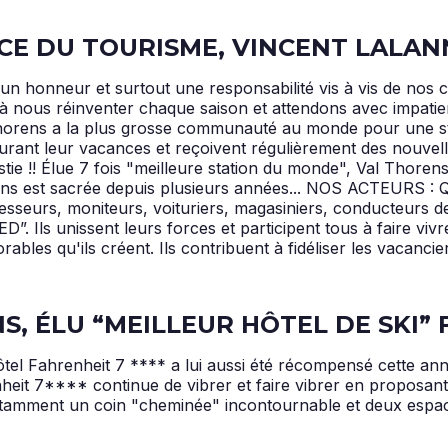
ICE DU TOURISME, VINCENT LALAN
t un honneur et surtout une responsabilité vis à vis de nos 
r à nous réinventer chaque saison et attendons avec impat
Thorens a la plus grosse communauté au monde pour une st
rant leur vacances et reçoivent régulièrement des nouvelles
tie !! Élue 7 fois "meilleure station du monde", Val Thore
ens est sacrée depuis plusieurs années... NOS ACTEURS : Qu
ofesseurs, moniteurs, voituriers, magasiniers, conducteurs 
”. Ils unissent leurs forces et participent tous à faire vi
bles qu'ils créent. Ils contribuent à fidéliser les vacanci
NS, ÉLU “MEILLEUR HÔTEL DE SKI”
tel Fahrenheit 7 **** a lui aussi été récompensé cette année 
heit 7**** continue de vibrer et faire vibrer en proposant 
notamment un coin "cheminée" incontournable et deux espac