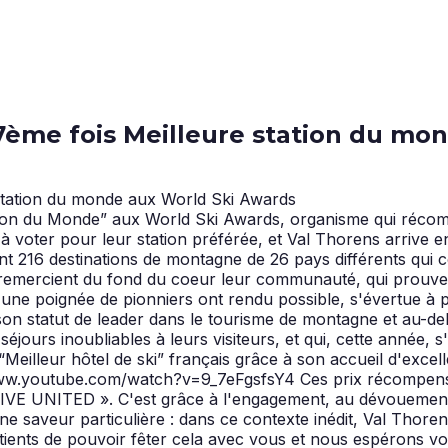
 7ème fois Meilleure station du mo
ion du Monde” aux World Ski Awards, organisme qui récompe
à voter pour leur station préférée, et Val Thorens arrive en
sont 216 destinations de montagne de 26 pays différents qui c
 remercient du fond du coeur leur communauté, qui prouve 
u'une poignée de pionniers ont rendu possible, s'évertue à
statut de leader dans le tourisme de montagne et au-delà. 
éjours inoubliables à leurs visiteurs, et qui, cette année, s
 “Meilleur hôtel de ski” français grâce à son accueil d'exc
//www.youtube.com/watch?v=9_7eFgsfsY4 Ces prix récompense
VE UNITED ». C'est grâce à l'engagement, au dévouement e
saveur particulière : dans ce contexte inédit, Val Thorens r
tients de pouvoir fêter cela avec vous et nous espérons vou