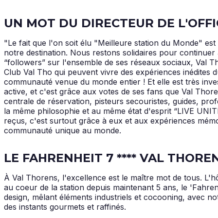
UN MOT DU DIRECTEUR DE L'OFF
"Le fait que l'on soit élu "Meilleure station du Monde" es
notre destination. Nous restons solidaires pour continue
“followers” sur l'ensemble de ses réseaux sociaux, Val 
Club Val Tho qui peuvent vivre des expériences inédites du
communauté venue du monde entier ! Et elle est très inves
active, et c'est grâce aux votes de ses fans que Val Thor
centrale de réservation, pisteurs secouristes, guides, pr
la même philosophie et au même état d'esprit “LIVE UNITED
reçus, c'est surtout grâce à eux et aux expériences mémora
communauté unique au monde.
LE FAHRENHEIT 7 **** VAL THORE
À Val Thorens, l'excellence est le maître mot de tous. L'hô
au coeur de la station depuis maintenant 5 ans, le 'Fahren
design, mêlant éléments industriels et cocooning, avec 
des instants gourmets et raffinés.