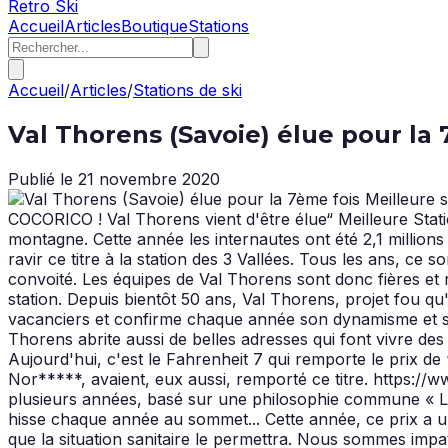
Retro Ski
Accueil
Articles
Boutique
Stations
Accueil
/
Articles
/
Stations de ski
Val Thorens (Savoie) élue pour la
Publié le
21 novembre 2020
COCORICO ! Val Thorens vient d'être élue“ Meilleure Stat
montagne. Cette année les internautes ont été 2,1 millions 
ravir ce titre à la station des 3 Vallées. Tous les ans, ce 
convoité. Les équipes de Val Thorens sont donc fières et
station. Depuis bientôt 50 ans, Val Thorens, projet fou q
vacanciers et confirme chaque année son dynamisme et son 
Thorens abrite aussi de belles adresses qui font vivre des s
Aujourd'hui, c'est le Fahrenheit 7 qui remporte le prix de
Nor*****, avaient, eux aussi, remporté ce titre. https:
plusieurs années, basé sur une philosophie commune « LI
hisse chaque année au sommet... Cette année, ce prix a une 
que la situation sanitaire le permettra. Nous sommes impa