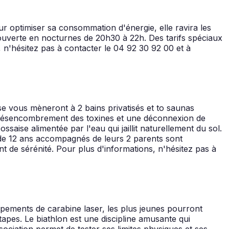
r optimiser sa consommation d'énergie, elle ravira les
t ouverte en nocturnes de 20h30 à 22h. Des tarifs spéciaux
 n'hésitez pas à contacter le 04 92 30 92 00 et à
e vous mèneront à 2 bains privatisés et to saunas
le désencombrement des toxines et une déconnexion de
saise alimentée par l'eau qui jaillit naturellement du sol.
 de 12 ans accompagnés de leurs 2 parents sont
t de sérénité. Pour plus d'informations, n'hésitez pas à
uipements de carabine laser, les plus jeunes pourront
pes. Le biathlon est une discipline amusante qui
 association permet de tester ses limites physiques et ses