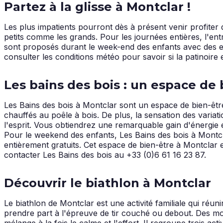
Partez à la glisse à Montclar !
Les plus impatients pourront dès à présent venir profiter
petits comme les grands. Pour les journées entières, l'ent
sont proposés durant le week-end des enfants avec des ent
consulter les conditions météo pour savoir si la patinoire 
Les bains des bois : un espace de
Les Bains des bois à Montclar sont un espace de bien-êtr
chauffés au poêle à bois. De plus, la sensation des vari
l'esprit. Vous obtiendrez une remarquable gain d'énergie e
Pour le weekend des enfants, Les Bains des bois à Montcl
entièrement gratuits. Cet espace de bien-être à Montclar e
contacter Les Bains des bois au +33 (0)6 61 16 23 87.
Découvrir le biathlon à Montclar
Le biathlon de Montclar est une activité familiale qui ré
prendre part à l'épreuve de tir couché ou debout. Des mo
mélange à la fois le calme et l'effort. Il regroupe trois acti