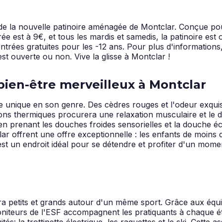
 de la nouvelle patinoire aménagée de Montclar. Conçue pou
rée est à 9€, et tous les mardis et samedis, la patinoire es
rées gratuites pour les -12 ans. Pour plus d'informations,
est ouverte ou non. Vive la glisse à Montclar !
 bien-être merveilleux à Montclar
e unique en son genre. Des cèdres rouges et l'odeur exquis
ations thermiques procurera une relaxation musculaire et 
n prenant les douches froides sensorielles et la douche écos
ar offrent une offre exceptionnelle : les enfants de moins
st un endroit idéal pour se détendre et profiter d'un momen
unira petits et grands autour d'un même sport. Grâce aux éq
niteurs de l'ESF accompagnent les pratiquants à chaque éta
vités: la trottinette électrique, les raquettes et le ski. Cette