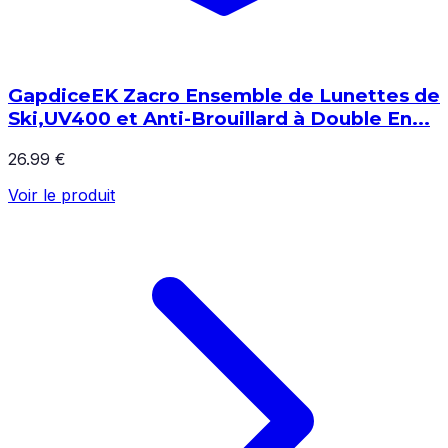
GapdiceEK Zacro Ensemble de Lunettes de
Ski,UV400 et Anti-Brouillard à Double En...
26.99 €
Voir le produit