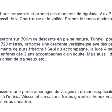
bons souvenirs et promet des moments de rigolade. Aux 7 La
assif de la Chartreuse et la vallée. Prenez le temps d'admi
ront sur 700m de descente en pleine nature. Tunnel, pont, 
e 723 mètres, propose une descente vertigineuse ave des pe
oments de purs frissons ! Seul ou accompagné, la luge 4 s
x enfants dès 3 ans accompagnés d'un adulte. Mais aussi : du
 chien de traineaux etc...
usieurs une pente aménagée de virages et chicanes spécial
l'infini... Vitesse et sensations fortes garanties Venez v
et vous encadrer.