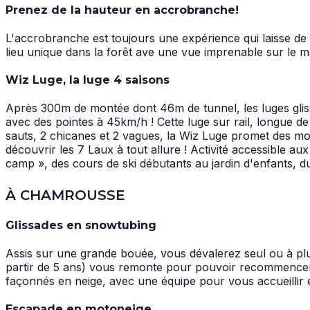
Prenez de la hauteur en accrobranche!
L'accrobranche est toujours une expérience qui laisse de 
lieu unique dans la forêt ave une vue imprenable sur le m
Wiz Luge, la luge 4 saisons
Après 300m de montée dont 46m de tunnel, les luges glisse
avec des pointes à 45km/h ! Cette luge sur rail, longue d
sauts, 2 chicanes et 2 vagues, la Wiz Luge promet des m
découvrir les 7 Laux à tout allure ! Activité accessible au
camp », des cours de ski débutants au jardin d'enfants, du
À CHAMROUSSE
Glissades en snowtubing
Assis sur une grande bouée, vous dévalerez seul ou à pl
partir de 5 ans) vous remonte pour pouvoir recommencer à 
façonnés en neige, avec une équipe pour vous accueillir 
Escapade en motoneige