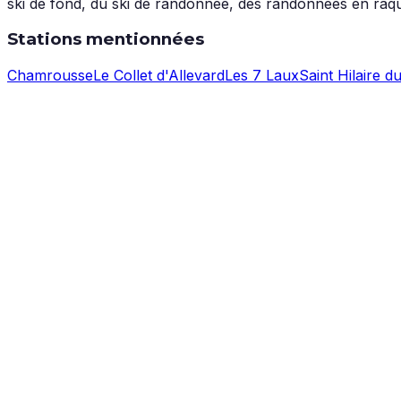
ski de fond, du ski de randonnée, des randonnées en raquet
Stations mentionnées
Chamrousse
Le Collet d'Allevard
Les 7 Laux
Saint Hilaire d