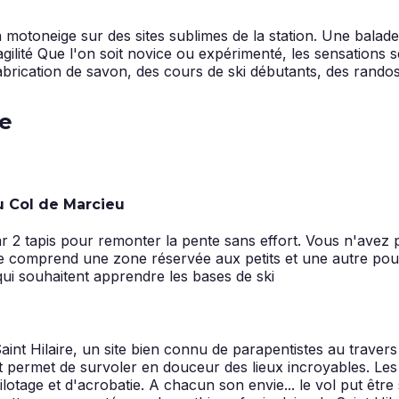
motoneige sur des sites sublimes de la station. Une bala
agilité Que l'on soit novice ou expérimenté, les sensations s
abrication de savon, des cours de ski débutants, des randos
se
u Col de Marcieu
 2 tapis pour remonter la pente sans effort. Vous n'avez plu
ce comprend une zone réservée aux petits et une autre pour
ui souhaitent apprendre les bases de ski
aint Hilaire, un site bien connu de parapentistes au trav
t permet de survoler en douceur des lieux incroyables. Les 
tage et d'acrobatie. A chacun son envie... le vol put être 