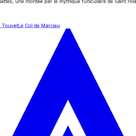
tes, une montée par le mythique funiculaire de Saint Hilair
u Touvet
Le Col de Marcieu